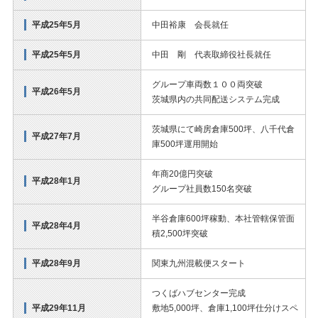
平成25年5月
中田裕康 会長就任
平成25年5月
中田 剛 代表取締役社長就任
グループ車両数１００両突破
平成26年5月
茨城県内の共同配送システム完成
茨城県にて崎房倉庫500坪、八千代倉
平成27年7月
庫500坪運用開始
年商20億円突破
平成28年1月
グループ社員数150名突破
半谷倉庫600坪稼動、本社管轄保管面
平成28年4月
積2,500坪突破
平成28年9月
関東九州混載便スタート
つくばハブセンター完成
平成29年11月
敷地5,000坪、倉庫1,100坪仕分けスペ