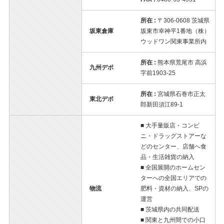
所在 :
〒306-0608 茨城県
坂東倉庫
坂東市幸神平1番地（株）
ウッドワン関東事業所内
所在 :
熊本県荒尾市 高浜
九州デポ
字前1903-25
所在 :
宮城県石巻市正太
東北デポ
郎新田須江89-1
■ 大手量販店・コンビ
ニ・ドラッグストアーな
どのセンター、店舗へ食
品・生活雑貨の納入
■ 全国展開のホームセン
ターへの全国エリアでの
物流
肥料・資材の納入、SPの
運営
■ 茨城県内の共同配送
■ 関東と九州間での小口