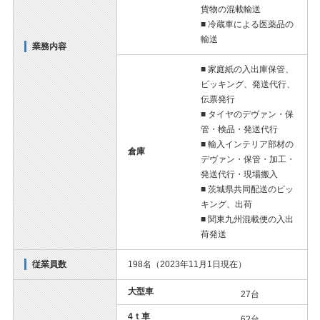
貨物の混載輸送
■ 冷蔵車による医薬品の
輸送
業務内容
■ 家庭紙の入出庫保管、
ピッキング、発送代行、
伝票発行
■ タイヤのデヴァン・保
管・検品・発送代行
■ 輸入インテリア部材の
倉庫
デヴァン・保管・加工・
発送代行・現場搬入
■ 茨城県共同配送のピッ
キング、出荷
■ 関東九州混載便の入出
荷発送
従業員数
198名（2023年11月1日現在）
大型車
27台
4ｔ車
62台