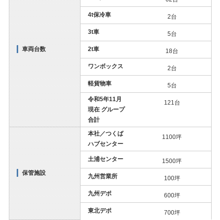
4t保冷車
2台
3t車
5台
車両台数
2t車
18台
ワンボックス
2台
軽貨物車
5台
令和5年11月
121台
現在 グループ
合計
本社／つくば
1100坪
ハブセンター
土浦センター
1500坪
保管施設
九州営業所
100坪
九州デポ
600坪
東北デポ
700坪