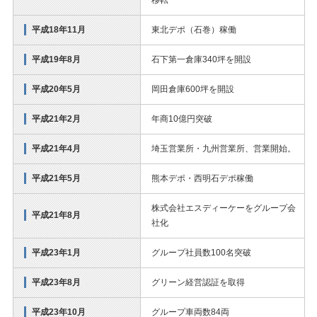
移転
平成18年11月
東北デポ（石巻）稼働
平成19年8月
石下第一倉庫340坪を開設
平成20年5月
岡田倉庫600坪を開設
平成21年2月
年商10億円突破
平成21年4月
埼玉営業所・九州営業所、営業開始。
平成21年5月
熊本デポ・西明石デポ稼働
株式会社エスディーケーをグループ会
平成21年8月
社化
平成23年1月
グループ社員数100名突破
平成23年8月
グリーン経営認証を取得
平成23年10月
グループ車両数84両