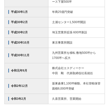
ース下屋500坪
平成30年1月
年商25億円突破
平成30年2月
土浦センター1,500坪開設
平成30年2月
埼玉営業所拡張 600坪新設
平成30年10月
東京事業所開設
九州営業所を移転 敷地500坪から
平成30年11月
1700坪へ拡大
株式会社エスディーケー
令和元年9月
中田 剛 代表取締役社長就任
坂東倉庫1,100坪稼動、本社管轄保管
令和2年12月
面積6,000坪突破
令和3年2月
久喜営業所、営業開始