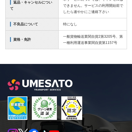
返品・キャンセルについ
できません。サービスの利用開始前で
て
したら速やかにご連絡下さい
不良品について
特になし
一般貨物輸送業関自貨2第3205号、第
資格・免許
一種利用運送事業関自貨第1157号