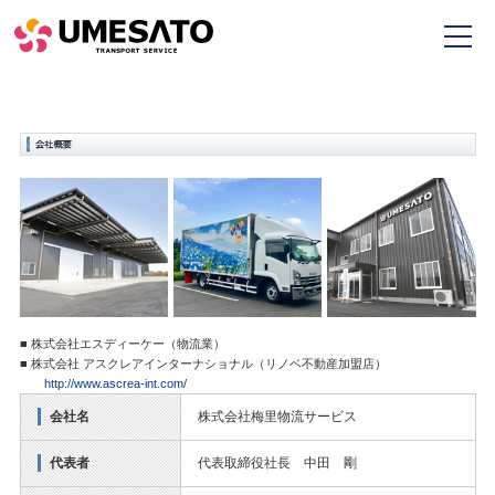
■ 株式会社エスディーケー（物流業）
■ 株式会社 アスクレアインターナショナル（リノベ不動産加盟店）
http://www.ascrea-int.com/
会社名
株式会社梅里物流サービス
代表者
代表取締役社長 中田 剛