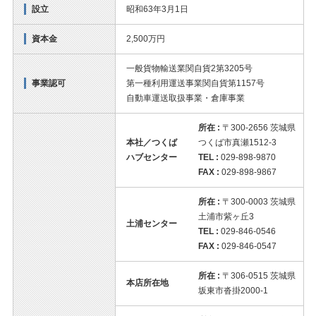
設立
昭和63年3月1日
資本金
2,500万円
一般貨物輸送業関自貨2第3205号
事業認可
第一種利用運送事業関自貨第1157号
自動車運送取扱事業・倉庫事業
所在 :
〒300-2656 茨城県
本社／つくば
つくば市真瀬1512-3
ハブセンター
TEL :
029-898-9870
FAX :
029-898-9867
所在 :
〒300-0003 茨城県
土浦市紫ヶ丘3
土浦センター
TEL :
029-846-0546
FAX :
029-846-0547
所在 :
〒306-0515 茨城県
本店所在地
坂東市沓掛2000-1