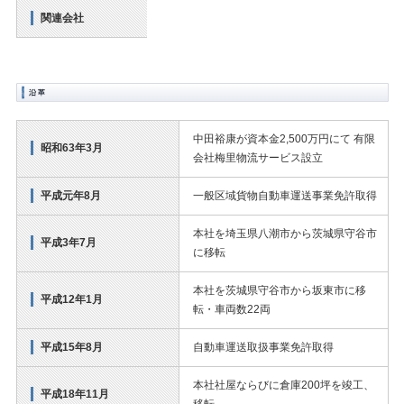
関連会社
中田裕康が資本金2,500万円にて 有限
昭和63年3月
会社梅里物流サービス設立
平成元年8月
一般区域貨物自動車運送事業免許取得
本社を埼玉県八潮市から茨城県守谷市
平成3年7月
に移転
本社を茨城県守谷市から坂東市に移
平成12年1月
転・車両数22両
平成15年8月
自動車運送取扱事業免許取得
本社社屋ならびに倉庫200坪を竣工、
平成18年11月